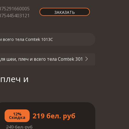
375291660005
ЗАКАЗАТЬ
375445403121
 всего тела Comtek 1013С
 шеи, плеч и всего тела Comtek 301
плеч и
219 бел. pуб
12%
Скидка
249 бел. pуб