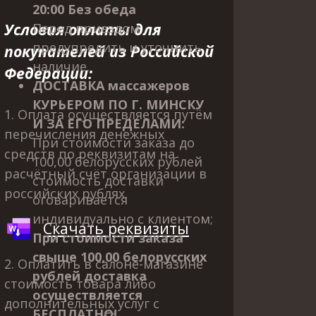
20:00 Без обеда
У
словия оплаты для
Перед приездом
предупредить и уточнить
покупателей из Российской
наличие.
Федерации:
ДОСТАВКА массажеров
КУРЬЕРОМ ПО Г. МИНСКУ
1. Оплата осуществляется путём
И ЗА ЕГО ПРЕДЕЛАМИ:
перечисления денежных
При стоимости заказа до
средств по реквизитам на
100,00 белорусских рублей
расчётный счёт организации в
стоимость доставки
российских рублях.
оговаривается
индивидуально с клиентом;
Скачать реквизиты
При стоимости заказа
свыше 100,00 белорусских
2. Оплатить в салоне-магазине
рублей доставка
стоимость товара либо
осуществляется
дополнительных услуг с
БЕСПЛАТНО!