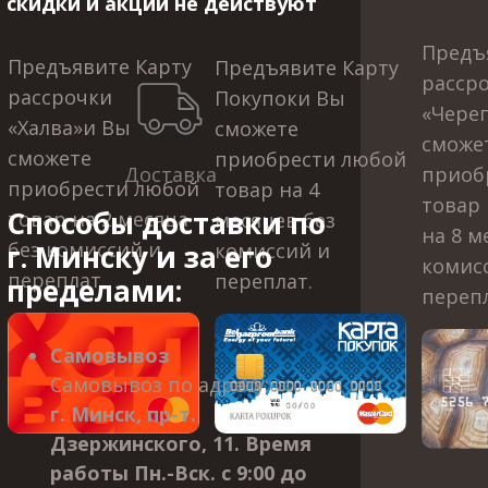
скидки и акции не действуют
Предъ
Предъявите Карту
Предъявите Карту
расср
рассрочки
Покупоки Вы
«Череп
«Халва»и Вы
сможете
сможе
сможете
приобрести
любой
Доставка
приоб
приобрести любой
товар на 4
товар 
Способы доставки по
товар на 2 месяца
месяцев без
на 8 м
без комиссий и
г. Минску и за его
комиссий и
комис
переплат.
переплат.
пределами:
перепл
Самовывоз
Самовывоз по адресу:
г. Минск, пр-т.
Дзержинского, 11. Время
работы Пн.-Вск. с 9:00 до