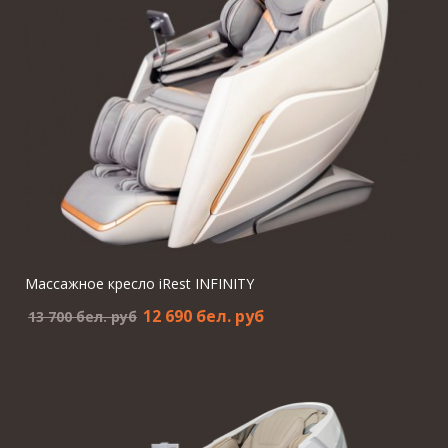
Массажное кресло iRest INFINITY
12 690 бел. pуб
13 700 бел. pуб