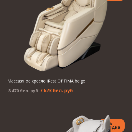
Массажное кресло iRest OPTIMA beige
7 623 бел. pуб
8 470 бел. pуб
15%
Скидка