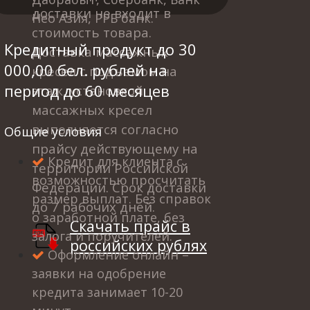
доставки не входит в
Нео Азия, РРБ банк.
стоимость товара.
Кредитный продукт до 30
Доставка массажных
000,00 бел. рублей на
кресел с подъемом на
период до 60 месяцев
этаж, установкой
массажных кресел
выполняется согласно
Общие условия
прайсу действующему на
Кредит для клиента с
территории Российской
возможностью просчитать
Федерации. Срок доставки
размер выплат. Без справок
до 7 рабочих дней.
о заработной плате, без
Скачать прайс в
залога и поручителей.
российских рублях
Оформление онлайн –
заявки на одобрение
кредита занимает 10-20