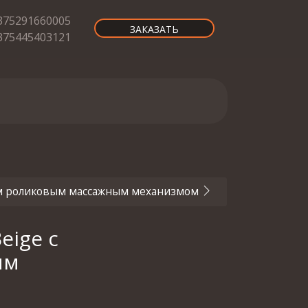
375291660005
ЗАКАЗАТЬ
375445403121
ым роликовым массажным механизмом
eige с
ым