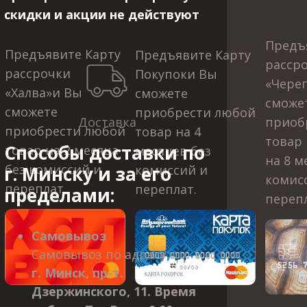
скидки и акции не действуют
Предъ
Предъявите Карту
Предъявите Карту
расср
рассрочки
Покупоки Вы
«Череп
«Халва»и Вы
сможете
сможе
сможете
приобрести
любой
Доставка
приоб
приобрести любой
товар на 4
товар 
Способы доставки по
товар на 2 месяца
месяцев без
на 8 м
без комиссий и
г. Минску и за его
комиссий и
комис
переплат.
переплат.
пределами:
перепл
Самовывоз
Самовывоз по адресу:
г. Минск, пр-т.
Дзержинского, 11. Время