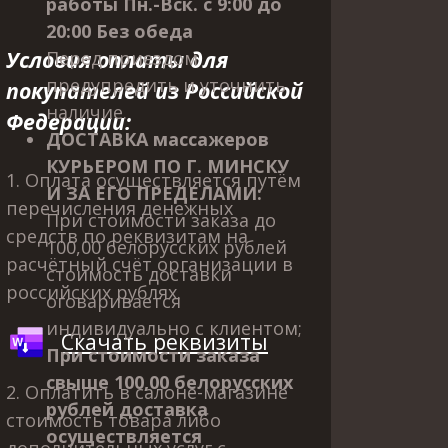
работы Пн.-Вск. с 9:00 до
20:00 Без обеда
У
словия оплаты для
Перед приездом
предупредить и уточнить
покупателей из Российской
наличие.
Федерации:
ДОСТАВКА массажеров
КУРЬЕРОМ ПО Г. МИНСКУ
1. Оплата осуществляется путём
И ЗА ЕГО ПРЕДЕЛАМИ:
перечисления денежных
При стоимости заказа до
средств по реквизитам на
100,00 белорусских рублей
расчётный счёт организации в
стоимость доставки
российских рублях.
оговаривается
индивидуально с клиентом;
Скачать реквизиты
При стоимости заказа
свыше 100,00 белорусских
2. Оплатить в салоне-магазине
рублей доставка
стоимость товара либо
осуществляется